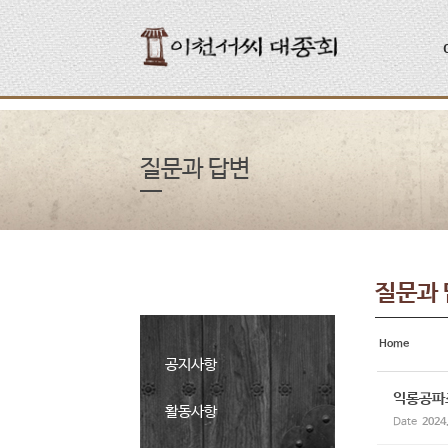
Sketchbook5, 스케치북5
Sketchbook5, 스케치북5
질문과 답변
질문과
Home
공지사항
익롱공파
활동사항
Date
2024