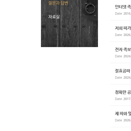
질문과 답변
인터넷 
Date
2016
자료실
저희 파가
Date
2026
전자 족보
Date
2024
절효공파 
Date
2024
정확한 공
Date
2017
제 파와 
Date
2026