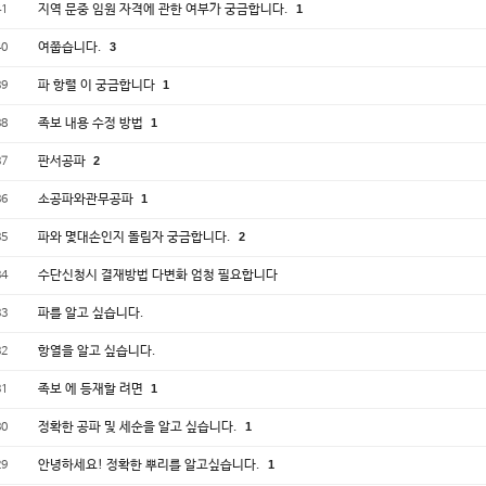
지역 문중 임원 자격에 관한 여부가 궁금합니다.
1
41
여쭙습니다.
3
40
파 항렬 이 궁금합니다
1
39
족보 내용 수정 방법
1
38
판서공파
2
37
소공파와관무공파
1
36
파와 몇대손인지 돌림자 궁금합니다.
2
35
수단신청시 결재방법 다변화 엄청 필요합니다
34
파를 알고 싶습니다.
33
항열을 알고 싶습니다.
32
족보 에 등재할 려면
1
31
정확한 공파 및 세순을 알고 싶습니다.
1
30
안녕하세요! 정확한 뿌리를 알고싶습니다.
1
29