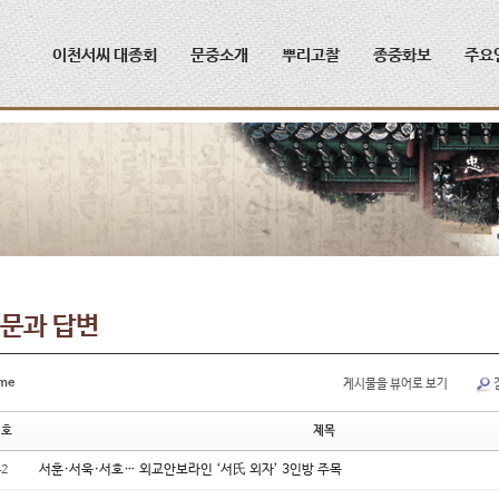
메뉴 건너뛰기
이천서씨 대종회
문중소개
뿌리고찰
종중화보
주요
문과 답변
me
게시물을 뷰어로 보기
번호
제목
서훈·서욱·서호… 외교안보라인 ‘서氏 외자’ 3인방 주목
42