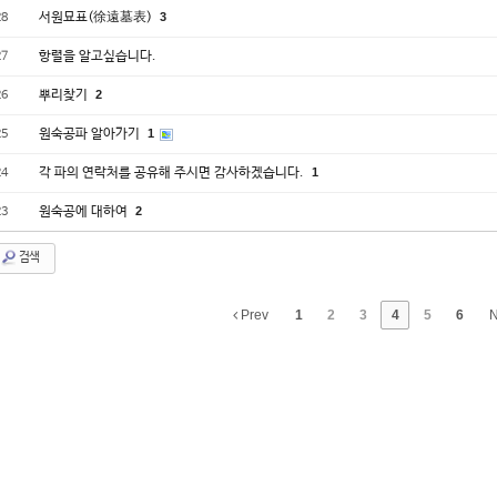
서원묘표(徐遠墓表)
3
28
항렬을 알고싶습니다.
27
뿌리찾기
2
26
원숙공파 알아가기
1
25
각 파의 연락처를 공유해 주시면 감사하겠습니다.
1
24
원숙공에 대하여
2
23
검색
Prev
1
2
3
4
5
6
N