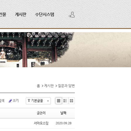
인물
게시판
수단시스템
로그인
회원가입
홈
게시판
질문과 답변
T
검색
쓰기
기본글꼴
Li
Zi
G
st
n
al
글쓴이
날짜
e
le
ry
서아오스딩
2020.09.28