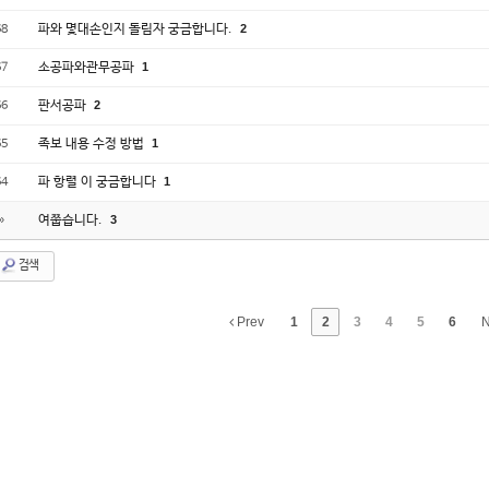
파와 몇대손인지 돌림자 궁금합니다.
2
68
소공파와관무공파
1
67
판서공파
2
66
족보 내용 수정 방법
1
65
파 항렬 이 궁금합니다
1
64
여쭙습니다.
3
»
검색
Prev
1
2
3
4
5
6
N