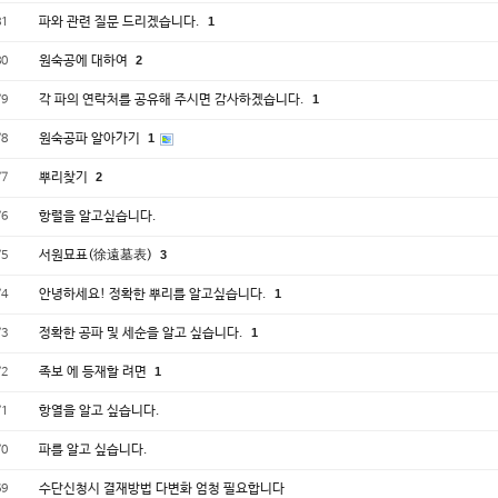
파와 관련 질문 드리겠습니다.
1
81
원숙공에 대하여
2
80
각 파의 연락처를 공유해 주시면 감사하겠습니다.
1
79
원숙공파 알아가기
1
78
뿌리찾기
2
77
항렬을 알고싶습니다.
76
서원묘표(徐遠墓表)
3
75
안녕하세요! 정확한 뿌리를 알고싶습니다.
1
74
정확한 공파 및 세순을 알고 싶습니다.
1
73
족보 에 등재할 려면
1
72
항열을 알고 싶습니다.
71
파를 알고 싶습니다.
70
수단신청시 결재방법 다변화 엄청 필요합니다
69