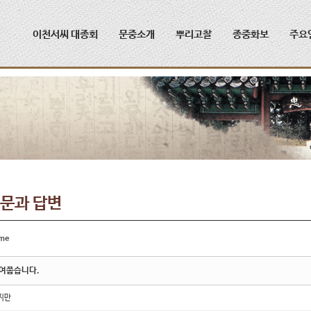
메뉴 건너뛰기
이천서씨 대종회
문중소개
뿌리고찰
종중화보
주요
문과 답변
me
여쭙습니다.
지만