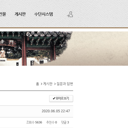
인물
게시판
수단시스템
로그인
회원가입
홈
게시판
질문과 답변
✔
뷰어로 보기
2020.06.05 22:47
조회 수
5636
추천 수
0
댓글
3