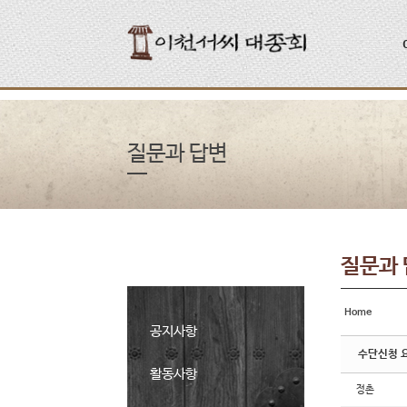
Sketchbook5, 스케치북5
Sketchbook5, 스케치북5
질문과 답변
질문과
Home
공지사항
수단신청 
활동사항
정촌