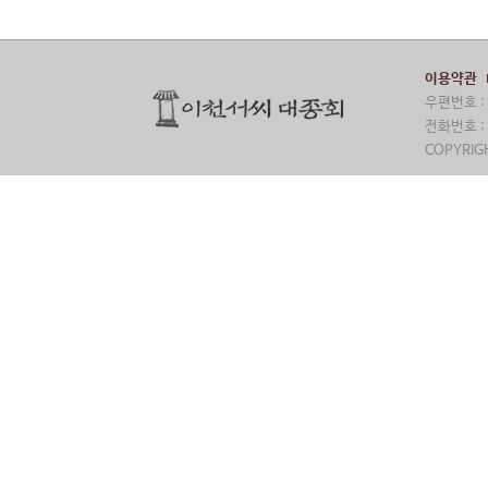
보호 및 
된 사이트
이용약관
제 8 조 
① "회원
우편번호 : 
다.
전화번호 : 
② "회사
COPYRIGH
사"의 운
③ "회원
고 "회사
④ 제3항
생한 불이
제 9 조 
① "회사
할 수 있
② "회사
다.
제 10 조
① "회사
제공하기 
② "회사