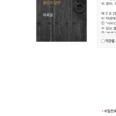
질문과 답변
의 권리,
제 2 조 
자료실
이 약관에
① "서비
수 있는 
② "회원
스"를 이
약관을 
③ "아이
을 의미합
④ "비밀
문자 또는
⑤ "유료
텐츠를 포
⑥ "포인
비스" 상
⑦ "게시
등의 정보
제 3 조 
① "회사
② "회사
*
비밀번호
위배하지 