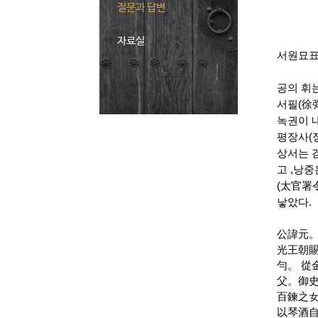
질문과 답변
자료실
서원묘표
공의 휘는
서필(徐
녹권이 
평장사(정
상서는 
고 ,낭
(太官署
낳았다.
公諱元
光王朝
勻。
從
父。御
百鍊之
以琴酒