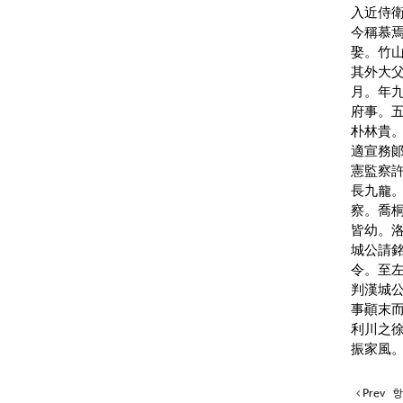
入近侍
今稱慕
娶。
竹
其外大
月。年
府事。
朴林貴
適宣務
憲監察
長九龍
察。喬
皆幼。
城公請
令。至
判漢城
事顚末
利川之
振家風
Prev
항