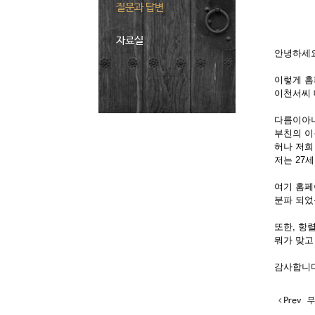
질문과 답변
자료실
안녕하세요
이렇게 홈
이천서씨 
다름이아니
부친의 이
허나 저희
저는 27
여기 홈페
분파 되었
또한, 항
뭐가 맞고
감사합니다
Prev
부