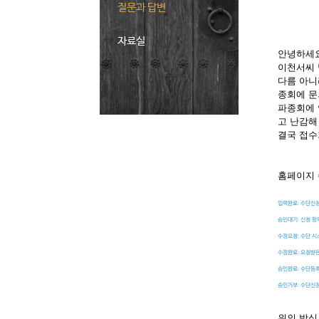
질문과 답변
자료실
안녕하세요
이천서씨 
다름 아니
종회에 문
파종회에 
고 난감해
결국 접수
홈페이지 
입력완료: 수단신청
승인대기: 신청 항
수정요청: 수단 시
수정완료: 요청받은
승인완료: 수단등
승인거부: 수단신
위의 방식