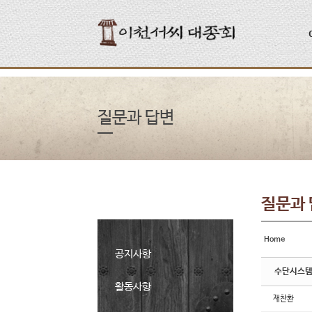
Sketchbook5, 스케치북5
Sketchbook5, 스케치북5
질문과 답변
질문과
Home
공지사항
수단시스템
활동사항
재찬환