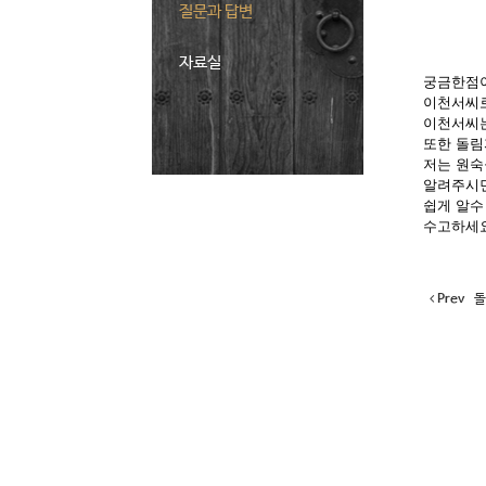
질문과 답변
자료실
궁금한점이
이천서씨로
이천서씨는
또한 돌림
저는 원숙
알려주시
쉽게 알수
수고하세요
Prev
돌