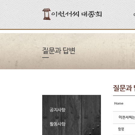
Sketchbook5, 스케치북5
Sketchbook5, 스케치북5
질문과 답변
질문과
Home
공지사항
이천서씨는
활동사항
함평