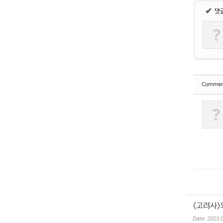
✔
댓
?
Commen
?
<고려사>
Date
2023.