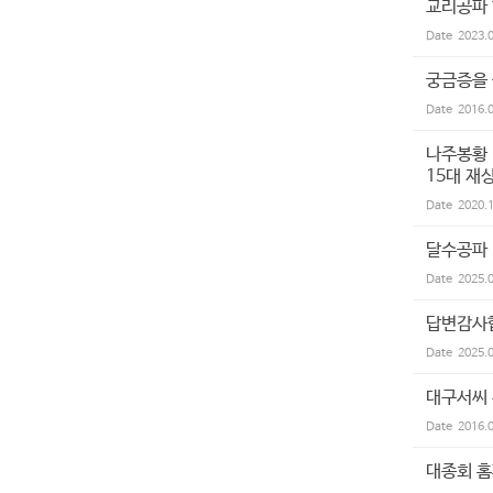
교리공파
Date
2023.
궁금증을
Date
2016.
나주봉황 
15대 재
Date
2020.
달수공파
Date
2025.
답변감사합
Date
2025.
대구서씨
Date
2016.
대종회 홈