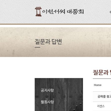
Sketchbook5, 스케치북5
Sketchbook5, 스케치북5
질문과 답변
질문과
Home
공지사항
공파를 찾
활동사항
서센스