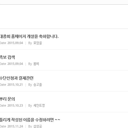
대종회 홈페이지 개설을 축하합니다.
Date
2015.09.04
By
묘암골
족보 검색
Date
2015.09.04
By
봄비
수단신청과 결제관련
Date
2015.10.21
By
승고을
뿌리 문의
Date
2015.10.23
By
세인트영
틀리게 작성된 이름을 수정하려면 ~~
Date
2015.11.24
By
삼상공