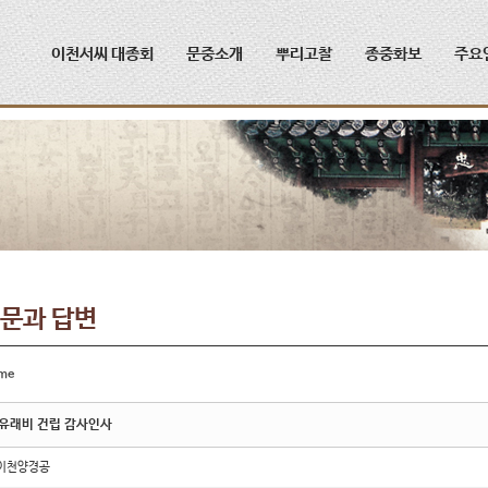
메뉴 건너뛰기
이천서씨 대종회
문중소개
뿌리고찰
종중화보
주요
문과 답변
me
유래비 건립 감사인사
이천양경공