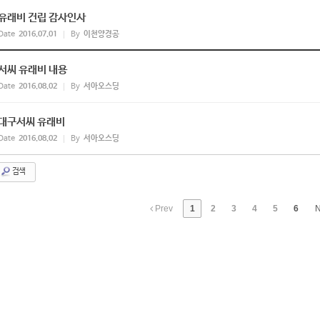
유래비 건립 감사인사
Date
2016.07.01
By
이천양경공
서씨 유래비 내용
Date
2016.08.02
By
서아오스딩
대구서씨 유래비
Date
2016.08.02
By
서아오스딩
검색
Prev
1
2
3
4
5
6
N