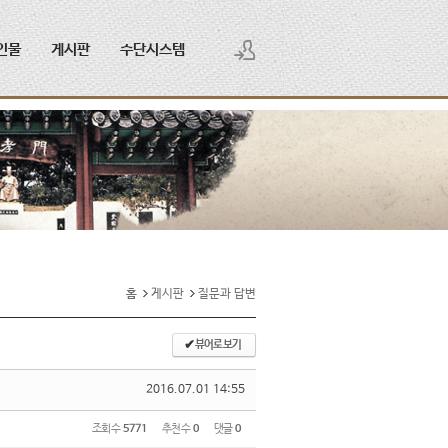
인물
게시판
수단시스템
로그인
회원가입
홈
게시판
질문과 답변
✔
뷰어로 보기
2016.07.01 14:55
조회 수
5771
추천 수
0
댓글
0