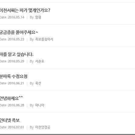
이천서씨는 파가 몇개인가요?
Date
2016.05.14
By
함평
궁금증을 풀어주세요~
Date
2016.05.23
By
족보를찾아서
파를 알고 싶습니다.
Date
2016.05.29
By
서춘호
분파록 수정요청
Date
2016.06.21
By
죽선
안녕하세요^^
Date
2016.06.28
By
마니아
인터넷 족보
Date
2016.07.01
By
이천양경공