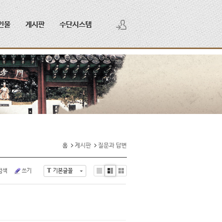
인물
게시판
수단시스템
로그인
회원가입
홈
게시판
질문과 답변
T
검색
쓰기
기본글꼴
Li
Zi
G
st
n
al
e
le
ry