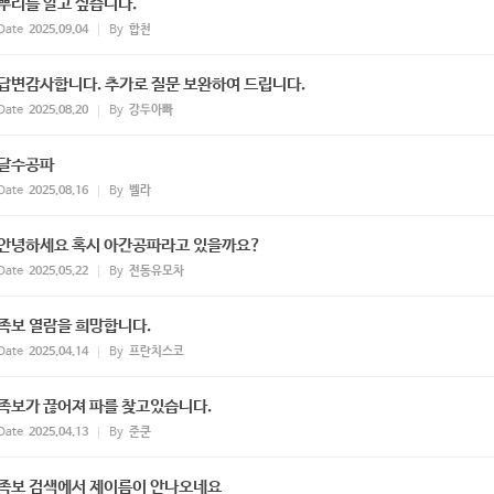
뿌리를 알고 싶습니다.
Date
2025.09.04
By
합천
답변감사합니다. 추가로 질문 보완하여 드립니다.
Date
2025.08.20
By
강두아빠
달수공파
Date
2025.08.16
By
벨라
안녕하세요 혹시 아간공파라고 있을까요?
Date
2025.05.22
By
전동유모차
족보 열람을 희망합니다.
Date
2025.04.14
By
프란치스코
족보가 끊어져 파를 찾고있습니다.
Date
2025.04.13
By
준쿤
족보 검색에서 제이름이 안나오네요