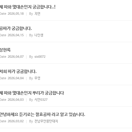
제 파와 몇대손인지 궁금합니다..!
Date
2026.05.18
By
지연
공파가 궁금합니다.
Date
2026.04.15
By
나인생
상현록
Date
2026.04.07
By
sis0072
저희 파가 궁굼합니다.
Date
2026.04.04
By
무영
제 파와 몇대손인지 뿌리가 궁금합니다
Date
2026.04.03
By
시안0327
안녕하세요 듣기로는 절효공파 라고 알고 있습니다.
Date
2026.03.02
By
전남무안몽탄대치