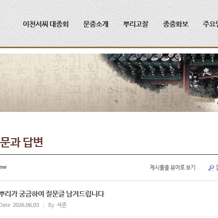
메뉴 건너뛰기
이천서씨 대종회
문중소개
뿌리고찰
종중화보
주요
문과 답변
me
게시물을 뷰어로 보기
뿌리가 궁금하여 질문글 남겨드립니다
Date
2026.06.03
By
서준