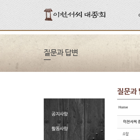
Sketchbook5, 스케치북5
Sketchbook5, 스케치북5
질문과 답변
질문과
Home
공지사항
이천서씨 
활동사항
소담