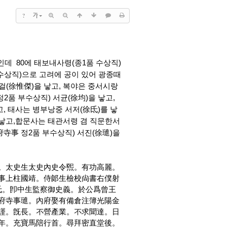
?
가
인데 80에 태보내사령(종1품 수상직)
 수상직)으로 고려에 공이 있어 광종때
걸(徐惟傑)을 낳고, 복야은 중서시랑
2품 부수상직) 서균(徐均)을 낳고,
, 태사는 병부낭중 서저(徐氐)를 낳
를 낳고,합문사는 태관서령 겸 직문한서
寺事 정2품 부수상직) 서진(徐璡)을
。太史生太史內史令煕。有功高麗。
事上柱國靖。侍郞生檢校尙書右僕射
氐。卽中生監察御史義。於公爲曾王
府寺事璡。內府娶有備倉注簿光陽金
謹。旣長。不營產業。不求聞達。日
年。充寶馬陪行首。尋拜密直堂後。