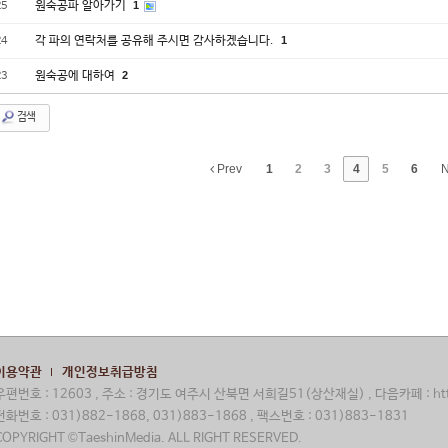
원숙공파 알아가기
1
25
각 파의 연락처를 공유해 주시면 감사하겠습니다.
1
24
원숙공에 대하여
2
23
검색
Prev
1
2
3
4
5
6
N
이용약관
개인정보취급방침
우편번호 : 12603 , 주소 : 경기도 여주시 산북면 서희길51(상산재실) , 다음카페 : http:
전화번호 : 031)882-1868, 031)883-1868 , 팩스번호 : 031)883-1831
COPYRIGHT ©TaeshinMedia. ALL RIGHT RESERVED.