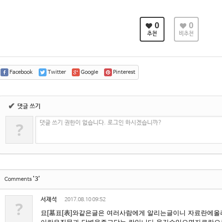
0
0
추천
비추천
Facebook
Twitter
Google
Pinterest
✔
댓글 쓰기
?
댓글 쓰기 권한이 없습니다. 로그인 하시겠습니까?
'3'
Comments
서재석
2017.08.10 09:52
?
묘[墓표[表]와같은글은 여러사람에게 알리는글이니 자료란에