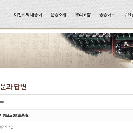
메뉴 건너뛰기
이천서씨 대종회
문중소개
뿌리고찰
종중화보
주요
문과 답변
me
서원묘표(徐遠墓表)
서아오스딩