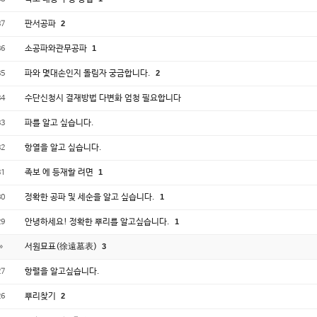
판서공파
2
37
소공파와관무공파
1
36
파와 몇대손인지 돌림자 궁금합니다.
2
35
수단신청시 결재방법 다변화 엄청 필요합니다
34
파를 알고 싶습니다.
33
항열을 알고 싶습니다.
32
족보 에 등재할 려면
1
31
정확한 공파 및 세순을 알고 싶습니다.
1
30
안녕하세요! 정확한 뿌리를 알고싶습니다.
1
29
서원묘표(徐遠墓表)
3
»
항렬을 알고싶습니다.
27
뿌리찾기
2
26