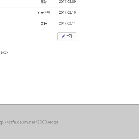
뻘등
2017.03.09
인규아빠
2017.02.16
뻘등
2017.02.11
쓰기
ext
//cafe.daum.net/2000seoga