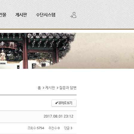
인물
게시판
수단시스템
로그인
회원가입
홈
게시판
질문과 답변
✔
뷰어로 보기
2017.08.01 23:12
조회 수
5754
추천 수
0
댓글
3