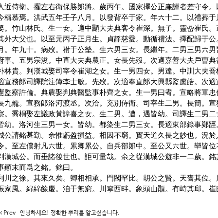
入近侍衛。擢左右衛保勝郞將。歲丙午。國家擇公正廉謹者差守令。
今稱慕焉。洪武五年壬子八月。以發背卒于家。年六十二。以禮葬于
娶。
竹山林氏。生一女。適中顯大夫典客令崔深。無子。靈嵒崔氏。
其外大父也。以至元丙子正月生。貞靜慈愛。動循禮法。擇配歸于公
月。年九十。病歿。祔于公塋。生六男三女。長繼年。二男三男六男
府事。五男宗浚。中直大夫典農正。女長先歿。次適嘉善大夫戶曺典
朴林貴。判漢城娶司宰令崔湖之女。生一男四女。男達。中訓大夫喬
適宣務郞
司譯院注簿李士敏。先歿。次適奉直郞大興縣監盧皓。次適
憲監察許倫。典農娶判典醫監事朴齊之女。生一男曰耇。宣略將軍忠
長九龍。宣務郞洛河渡丞。次洽。充別侍衛。司宰生二男。長簡。宣
察。喬桐娶左議政黃諱喜之女。生二男。遭，遇皆幼。司譯生二男二
皆幼。洛河生三男一女。皆幼。都染生二男三女。長適東部錄事鄭䪫
城公請銘甚勤。余
惟虧盈損益。相因不窮。實天道久長之妙也。況於
令。至左僕射凡六世。累卿累公。自兵部郞中。至公又六世。卛皆位
判漢城公。而垂諸後世也。詎可量哉。余之從漢城公遊非一二歲。銘
事顚末而爲之銘。銘曰。
利川之徐。其來久矣。卿相相承。門閥罕比。胡公之賢。天嗇其位。
振家風。綿綿餘慶。洎于無窮。川寧西畔。象頭山顚。有峙其邱。崔
Prev
안녕하세요! 정확한 뿌리를 알고싶습니다.