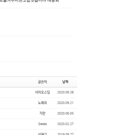
으로옮겨주시면고맙겟읍니다 대종회
댓글
댓글
글쓴이
날짜
서아오스딩
2020.09.28
노력파
2020.09.21
지만
2020.06.05
Seots
2020.02.27
서재식
2019.09.27