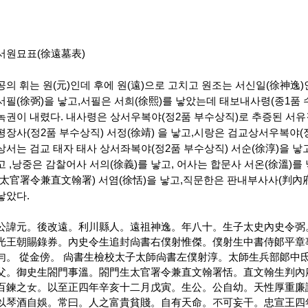
서원묘표(徐遠墓表)
공의 휘는 원(元)인데 후에 원(遠)으로 고치고 원조는 서신일(徐神逸)
서필(徐弼)을 낳고,서필은 서희(徐熙)를 낳았는데 태보내사령(종1품
녹권이 내렸다. 내사령은 상서우복야(정2품 부수상직)로 추증된 서유
평장사(정2품 부수상직) 서정(徐靖) 을 낳고,시랑은 검교상서우복야(정
상서는 검교 태자 태사 상서좌복야(정2품 부수상직) 서순(徐淳)을 낳고
고 ,낭중은 감찰어사 서의(徐義)를 낳고, 어사는 합문사 서온(徐溫)
(太官署令兼直文翰署) 서염(徐恬)을 낳고,직문한은 판내부사사(判內府
낳았다.
公諱元。後改遠。利川縣人。遠祖神逸。年八十。生子太史內史令弼
光王朝賜錄券。內史令生追封尙書右僕射惟傑。僕射生中書侍郞平章
勻。
從金傍。
尙書生檢校太子太師尙書左僕射淳。太師生兵部郞中
父。御史生閤門事溫。閤門生太官署令兼直文翰署恬。直文翰生判內
百鍊之女。以至正四年辛亥十二月戊寅。生公。公自幼。天性厚重廉
以琴酒自娛。常曰。人之富貴貧賤。自有天命。不可妄干。忠宣王四