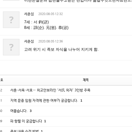
이란은질문과 답변을주고닫는 란입니다 옮길수잇으면자료란
서춘심
2020.08.05 12:32
?
7세 : 서 鈞(균)
8세 : 諄(순). 元(원). 恭(공)
서춘심
2020.08.05 12:36
?
고려 위기 시 족보 자식을 나누어 지키게 함.
번호
제목
서훈·서욱·서호… 외교안보라인 ‘서氏 외자’ 3인방 주목
42
지역 문중 임원 자격에 관한 여부가 궁금합니다.
1
41
여쭙습니다.
3
40
파 항렬 이 궁금합니다
1
39
족보 내용 수정 방법
1
38