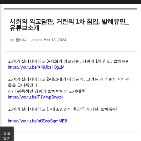
Sketchbook5, 스케치북5
서희의 외교담판, 거란의 1차 침입, 발해유민_
유튜브소개
한바다
Mar 18, 2024
by
posted
Sketchbook5, 스케치북5
고려의 실리사대외교
3-
서희의 외교담판
,
거란의
1
차 침입
,
발해유민
https://youtu.be/X49JbzH0g1M
고려의 실리사대외교
2-
태조대의 대외관계
,
고려는 왜 거란의 낙타선
물을 굶어죽였나
,
신라 귀족성인 김씨와 발해박씨의 고려내투
https://youtu.be/F1ViwpBwyz4
고려의 실리사대외교
1 -
태조연간의 후삼국과 거란
,
발해유민
https://youtu.be/n6EwuSqmME8
목록
열기