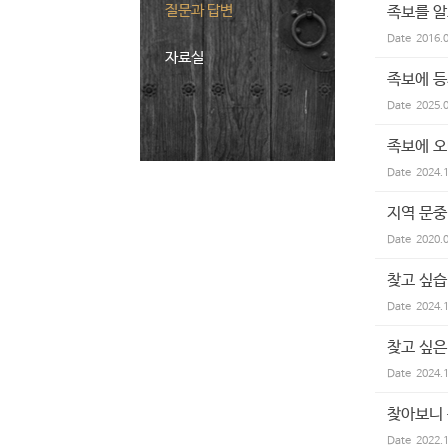
질문과 답변
족보를 
Date
2016.
자료실
족보에 등
Date
2025.
족보에 오
Date
2024.
지역 문중
Date
2020.
찾고 싶습
Date
2024.
찾고 싶
Date
2024.
찾아보니 
Date
2022.