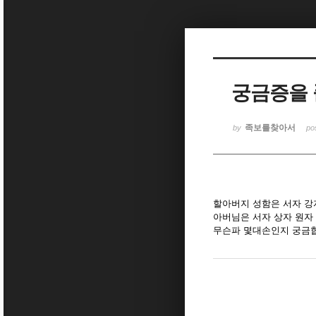
Sketchbook5, 스케치북5
궁금증을
Sketchbook5, 스케치북5
족보를찾아서
by
po
할아버지 성함은 서자 강
아버님은 서자 상자 원자 
무슨파 몇대손인지 궁금합니