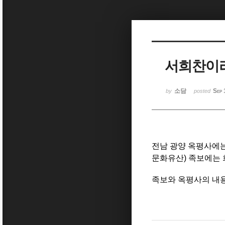
Sketchbook5, 스케치북5
서희찬이라
Sketchbook5, 스케치북5
소담
Sep 
by
posted
전남 광양 옥평사에는
문화유산) 족보에는
족보와 옥평사의 내용