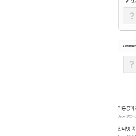
✔
댓
?
Commen
?
익롱공파
Date
2024.
인터넷 