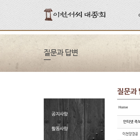
Sketchbook5, 스케치북5
Sketchbook5, 스케치북5
질문과 답변
질문과
Home
공지사항
인터넷 족
활동사항
이천양경공