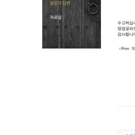
질문과 답변
자료실
수고하십니
양경공파도
감사합니
Prev
익