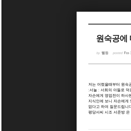
Sketchbook5, 스케치북5
원숙공에
Sketchbook5, 스케치북5
뻘등
Feb 
by
posted
저는 어렸을때부터 원숙
:서눌 : 서희의 아들로 
자손에게 영업전이 하사된 
지식인에 보니 자손에게 
없다고 하여 질문드립니
평당서씨 시조 서준방 은