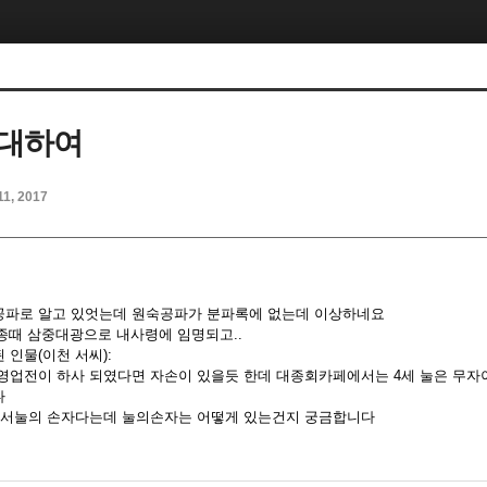
 대하여
11, 2017
공파로 알고 있엇는데 원숙공파가 분파록에 없는데 이상하네요
덕종때 삼중대광으로 내사령에 임명되고..
인물(이천 서씨):
영업전이 하사 되였다면 자손이 있을듯 한데 대종회카페에서는 4세 눌은 무
다
 서눌의 손자다는데 눌의손자는 어떻게 있는건지 궁금합니다