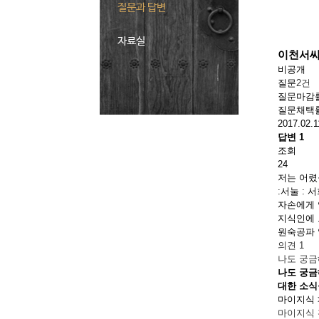
질문과 답변
자료실
이천서씨
비공개
질문
2건
질문마감
질문채택
2017.02.1
답변
1
조회
24
저는 어렸
:서눌 :
자손에게 
지식인에 
원숙공파 
의견 1
나도 궁
나도 궁금
대한 소식
마이지식 
마이지식