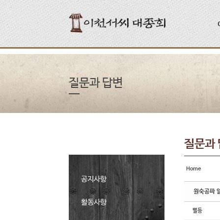
Sketchbook5, 스케치북5
Sketchbook5, 스케치북5
질문과 답변
질문과
Home
공지사항
원숙공파 
활동사항
뻘등