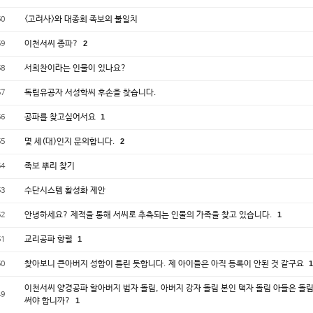
<고려사>와 대종회 족보의 불일치
60
이천서씨 종파?
2
59
서희찬이라는 인물이 있나요?
58
독립유공자 서성학씨 후손을 찾습니다.
57
공파를 찾고싶어서요
1
56
몇 세(대)인지 문의합니다.
2
55
족보 뿌리 찾기
54
수단시스템 활성화 제안
53
안녕하세요? 제적을 통해 서씨로 추측되는 인물의 가족을 찾고 있습니다.
1
52
교리공파 항렬
1
51
찾아보니 큰아버지 성함이 틀린 듯합니다. 제 아이들은 아직 등록이 안된 것 같구요
1
50
이천서씨 양경공파 할아버지 범자 돌림, 아버지 강자 돌림 본인 택자 돌림 아들은 돌
49
써야 합니까?
1