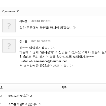
'2'
Comments
서우형
2020.04.18 13:23
?
집안 문중에서 확인을 하셔야 되겠습니다,
승고을
2021.07.06 03:38
?
하~~~ 답답하시겠습니다.
하온데 어떻게 "판서공파" 이신것을 아셨나요 ? 제가 도움이 된
E-Mail로 문의 하시면 답을 찾아보도록 노력할게요~~~
E-Mail --> seojeasoo@hanmail.net
전 병부상서공 중24세손 서재수 랍니다.
번호
제목
족보 보완 및 추가
2
62
족보를 복원하고싶습니다
1
61