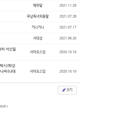
해와달
2021.11.26
무남독녀외동딸
2021.07.28
거니거니
2021.07.17
서대성
2021.06.20
서씨 서신일
서아오스딩
2020.10.10
주박시(박상.
성나씨(나대
서아오스딩
2020.10.10
쓰기
ext