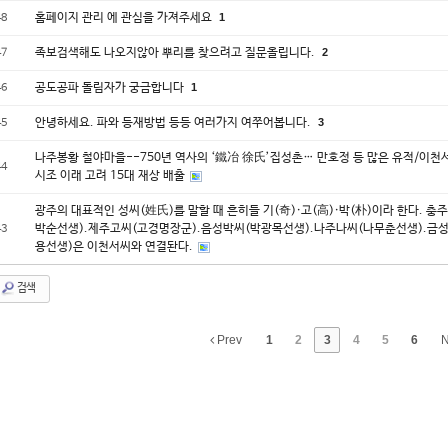
홈페이지 관리 에 관심을 가져주세요
1
48
족보검색해도 나오지않아 뿌리를 찾으려고 질문올립니다.
2
47
공도공파 돌림자가 궁금합니다
1
46
안녕하세요. 파와 등재방법 등등 여러가지 여쭈어봅니다.
3
45
나주봉황 철야마을--750년 역사의 ‘鐵冶 徐氏’집성촌… 만호정 등 많은 유적/이천
44
시조 이래 고려 15대 재상 배출
광주의 대표적인 성씨(姓氏)를 말할 때 흔히들 기(奇)·고(高)·박(朴)이라 한다. 충
박순선생).제주고씨(고경명장군).음성박씨(박광목선생).나주나씨(나무춘선생).금
43
용선생)은 이천서씨와 연결돤다.
검색
Prev
1
2
3
4
5
6
N