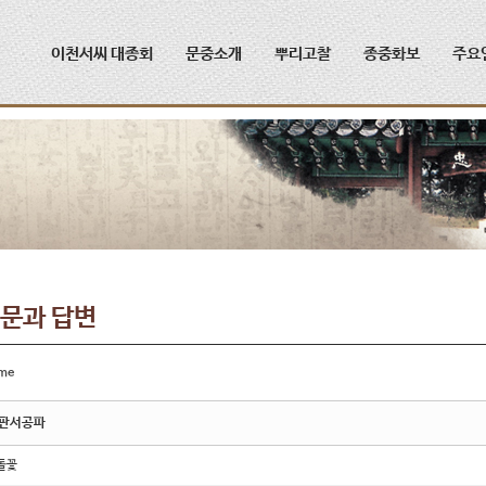
메뉴 건너뛰기
이천서씨 대종회
문중소개
뿌리고찰
종중화보
주요
문과 답변
me
판서공파
돌꽃