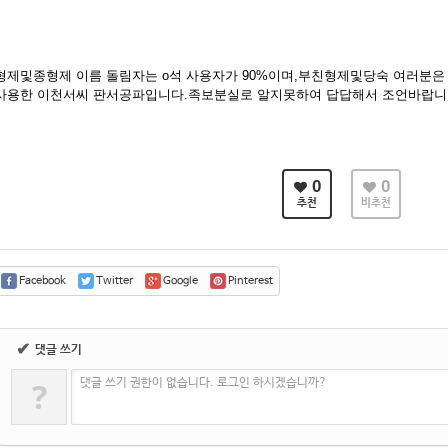
형제및종형제 이름 돌림자는 o석 사용자가 90%이며,부친형제및당숙 여러분은
사용한 이천서씨 판서공파입니다.족보분실로 알지못하여 답답해서 조언바랍니
0
0
추천
비추천
Facebook
Twitter
Google
Pinterest
✔
댓글 쓰기
?
댓글 쓰기 권한이 없습니다. 로그인 하시겠습니까?