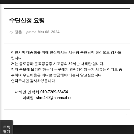
Sketchbook5, 스케치북5
수단신청 요령
정촌
Mar 08, 2024
by
posted
이천서씨 대종회를 위해 헌신하시는 서우형 종현님께 진심으로 감사드
Sketchbook5, 스케치북5
립니다.
저는 공도공파 문목공종중 시조공의 36세손 서해만 입니다.
전자 족보에 올리려 하는데 누구에게 연락해야되는지 서류는 어디로 송
부하며 수단비용은 어디로 송금해야 되는지 알고싶습니다.
연락주시면 감사하겠읍니다
서해만 연락처 010-7269-58454
shm480@hanmail.net
이메일
목록
열기