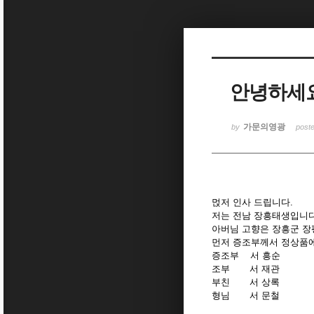
Sketchbook5, 스케치북5
안녕하세요
Sketchbook5, 스케치북5
가문의영광
by
post
먽저 인사 드립니다.
저는 전남 장흥태생입니
아버님 고향은 장흥군 장
먼저 증조부께서 정상품
증조부 서 흥순
조부 서 재관
부친 서 상록
형님 서 문철