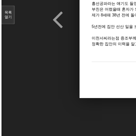
흥선공파라는 얘기도 들
부친은 어렸을때 혼자가 
목록
제가 8세때 38년 전에 
열기
5년전에 집안 선산 일을
이천서씨라는점 증조부께
정확한 집안의 이력을 알