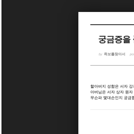
Sketchbook5, 스케치북5
궁금증을
Sketchbook5, 스케치북5
족보를찾아서
by
po
할아버지 성함은 서자 강
아버님은 서자 상자 원자 
무슨파 몇대손인지 궁금합니