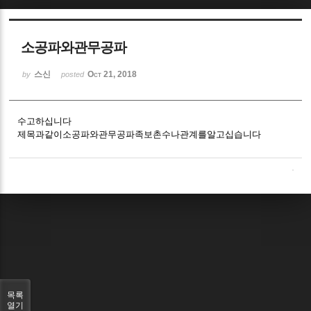
Sketchbook5, 스케치북5
소공파와관무공파
스신
Oct 21, 2018
by
posted
수고하십니다
Sketchbook5, 스케치북5
제목과같이소공파와관무공파족보촌수나관계를알고십습니다
목록
열기