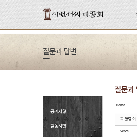
Sketchbook5, 스케치북5
Sketchbook5, 스케치북5
질문과 답변
질문과
Home
공지사항
파 항렬 이
활동사항
Seots