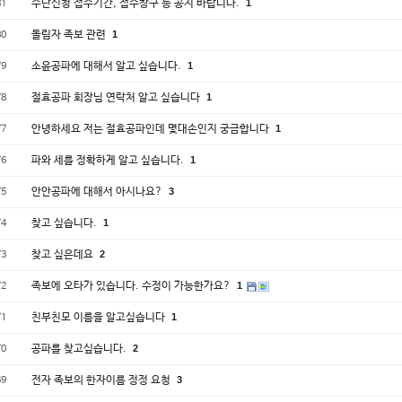
수단신청 접수기간, 접수창구 등 공지 바랍니다.
1
81
돌림자 족보 관련
1
80
소윤공파에 대해서 알고 싶습니다.
1
79
절효공파 회장님 연락처 알고 싶습니다
1
78
안녕하세요 저는 절효공파인데 몇대손인지 궁금합니다
1
77
파와 세를 정확하게 알고 싶습니다.
1
76
안안공파에 대해서 아시나요?
3
75
찾고 싶습니다.
1
74
찾고 싶은데요
2
73
족보에 오타가 있습니다. 수정이 가능한가요?
1
72
친부친모 이름을 알고싶습니다
1
71
공파를 찾고싶습니다.
2
70
전자 족보의 한자이름 정정 요청
3
69