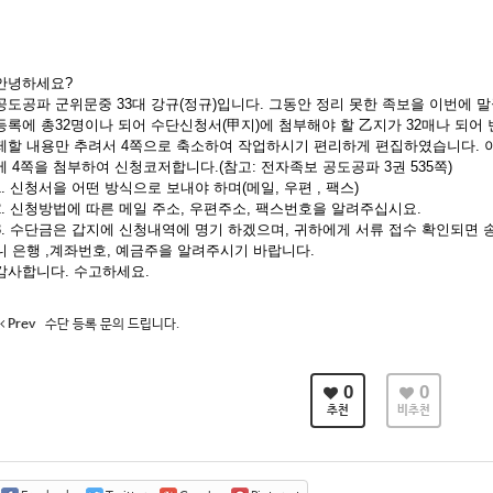
안녕하세요?
공도공파 군위문중 33대 강규(정규)입니다. 그동안 정리 못한 족보을 이번에 
등록에 총32명이나 되어 수단신청서(甲지)에 첨부해야 할 乙지가 32매나 되어
제할 내용만 추려서 4쪽으로 축소하여 작업하시기 편리하게 편집하였습니다. 
에 4쪽을 첨부하여 신청코저합니다.(참고: 전자족보 공도공파 3권 535쪽)
1. 신청서을 어떤 방식으로 보내야 하며(메일, 우편 , 팩스)
2. 신청방법에 따른 메일 주소, 우편주소, 팩스번호을 알려주십시요.
3. 수단금은 갑지에 신청내역에 명기 하겠으며, 귀하에게 서류 접수 확인되면 
니 은행 ,계좌번호, 예금주을 알려주시기 바랍니다.
감사합니다. 수고하세요.
Prev
수단 등록 문의 드립니다.
0
0
추천
비추천