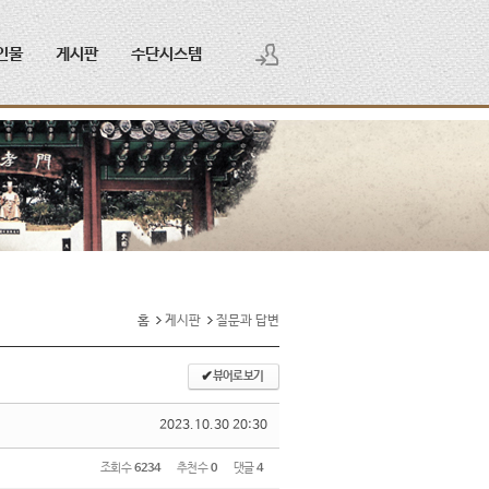
인물
게시판
수단시스템
로그인
회원가입
홈
게시판
질문과 답변
✔
뷰어로 보기
2023.10.30 20:30
조회 수
6234
추천 수
0
댓글
4