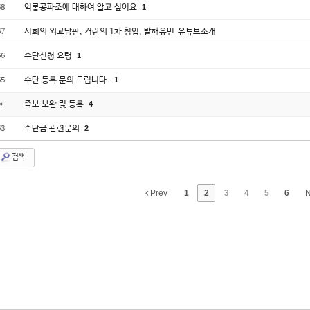
익롱공파조에 대하여 알고 싶어요
1
68
서희의 외교담판, 거란의 1차 침입, 발해유민_유튜브소개
67
수단신청 요령
1
66
수단 등록 문의 드립니다.
1
65
족보 보완 및 등록
4
»
수단금 관련문의
2
63
검색
Prev
1
2
3
4
5
6
N