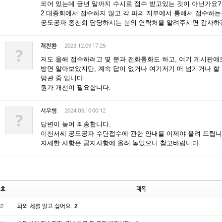
되어 있는데 금년 말까지 수시로 접수 받고있는 것이 아닌가요?
2.대종회에서 접수하지 않고 각 파의 지부에서 통해서 접수하는
공도공파 종친회 담당하시는 분의 연락처을 알려주시면 감사하
재찬환
2023.12.09 17:25
?
저도 올해 접수하려고 몇 분과 전화통화도 하고, 여기 게시판에
방면 알아보았지만, 계속 답이 없거나 여기저기 떠 넘기거나 할 
방관 중 입니다.
뭔가 개선이 필요합니다.
서우형
2024.03.10 00:12
?
답변이 늦어 죄송합니다,
이천서씨 공도공파 수단접수에 관한 안내를 이제야 올려 드립니
자세한 사항은 공지사항에 올려 놓았으니 참고바랍니다.
번호
제목
파와 세를 알고 싶어요
2
82