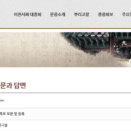
메뉴 건너뛰기
이천서씨 대종회
문중소개
뿌리고찰
종중화보
주요
문과 답변
me
족보 보완 및 등록
뜬구름