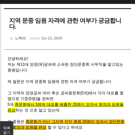
Sketchbook5, 스케치북5
지역 문중 임원 자격에 관한 여부가 궁금합니
다.
노력파
Sep 21, 2020
by
posted
Sketchbook5, 스케치북5
안녕하세요!
저는 제11대 양경(유)공파에 소속된 장단문중회 사무직을 맡고있는
종원입니다.
제 질문은 지역 문중회 임원에 관한 자격 여부가 궁금합니다
그 지역의 양경공파 여러 후손 공파종문회(5개)에서 각각 대표를 몇
명으로 기준(5명)을 정하면
5개
종문회에서 5명씩 대표를 배출한 25명이 모여서 회장과 임원을
편성
하는 것 으로 알고 있는데
모 종원은
종문회가 아닌 그지역 지인 종원 25명이 모여서 장단문중
회 회장과 임원을 편성
할 수 있다고 하네요
목록
열기