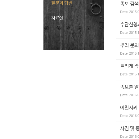
질문과 답변
족보 검색
Date
2015.
자료실
수단신청
Date
2015.
뿌리 문의
Date
2015.
틀리게 작
Date
2015.
족보를 
Date
2016.
이천서씨
Date
2016.
사진 및
Date
2016.