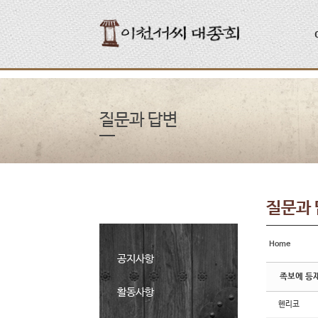
Sketchbook5, 스케치북5
Sketchbook5, 스케치북5
질문과 답변
질문과
Home
공지사항
족보에 등
활동사항
헨리코