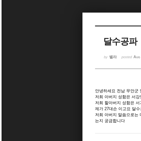
Sketchbook5, 스케치북5
달수공파
Sketchbook5, 스케치북5
벨라
Aug
by
posted
안녕하세요 전남 무안군
저희 아버지 성함은 서강
저희 할아버지 성함은 서
제가 27대손 이고요 달
저희 아버지 말씀으로는 
는지 궁금합니다