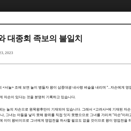
와 대종회 족보의 불일치
23, 2023
의
<
서눌
>
조에 보면 눌이 병들자 왕이 삼중대광 내사령 벼슬을 내리며
"...
자손에게 영
에게 자손이 있다는 것을 분명히 기록하고 있습니다
.
에는 눌의 자손으로 원목왕후만이 기재되어 있습니다
. 그래서 <고려사>에 기재된 자
으나
,
그녀는 아들을 낳지 못해 왕위를 직접 잇지 못했으므로 그녀를 가리켜
"
자손
"
이라고
음에 이미 왕비이므로 그녀에게 영업전을 하사할 필요도 없을 것이므로 왕이 영업전을 