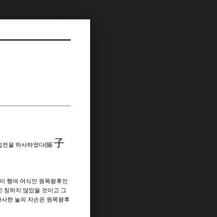
子
업전을 하사하였다
(
賜
손이
행여 여식인 원목왕후인
 칭하지 않았을 것이고 그
하사한 눌의 자손은 원목왕후