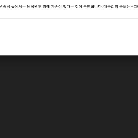
 원숙공 눌에게는 원목왕후 외에 자손이 있다는 것이 분명합니다. 대종회의 족보는 <고