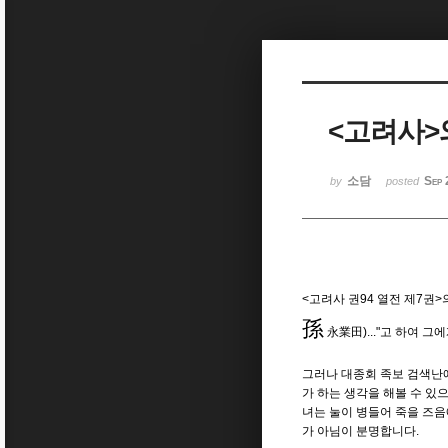
Sketchbook5, 스케치북5
<고려사>
Sketchbook5, 스케치북5
소담
Sep 
by
posted
<
고려사 권
94
열전 제
7
권
>
孫
永業田
)..."
고 하여 그
그러나 대종회 족보 검색난
가 하는 생각을 해볼 수 있
녀는 눌이 병들어 죽을 즈
가 아님이 분명합니다
.