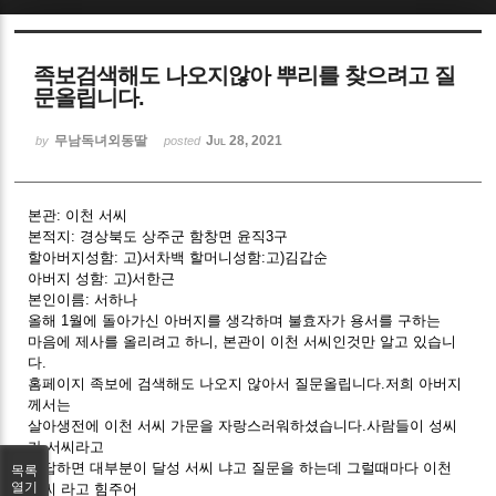
Sketchbook5, 스케치북5
족보검색해도 나오지않아 뿌리를 찾으려고 질
문올립니다.
무남독녀외동딸
Jul 28, 2021
by
posted
Sketchbook5, 스케치북5
본관: 이천 서씨
본적지: 경상북도 상주군 함창면 윤직3구
할아버지성함: 고)서차백 할머니성함:고)김갑순
아버지 성함: 고)서한근
본인이름: 서하나
올해 1월에 돌아가신 아버지를 생각하며 불효자가 용서를 구하는
마음에 제사를 올리려고 하니, 본관이 이천 서씨인것만 알고 있습니
다.
홈페이지 족보에 검색해도 나오지 않아서 질문올립니다.저희 아버지
께서는
살아생전에 이천 서씨 가문을 자랑스러워하셨습니다.사람들이 성씨
가 서씨라고
대답하면 대부분이 달성 서씨 냐고 질문을 하는데 그럴때마다 이천
목록
열기
서씨 라고 힘주어